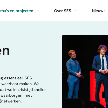
ma’s en projecten
Over SES
Nieuws
en
ing essentieel. SES
nd weerbaar maken. We
t we in crisistijd sneller
n waarborgen; met
s)netwerken.