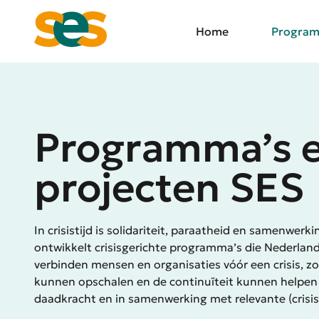
Ga
naar
Home
Program
de
inhoud
Programma’s 
projecten SES
In crisistijd is solidariteit, paraatheid en samenwerk
ontwikkelt crisisgerichte programma’s die Nederla
verbinden mensen en organisaties vóór een crisis, zoda
kunnen opschalen en de continuïteit kunnen helpe
daadkracht en in samenwerking met relevante (crisi